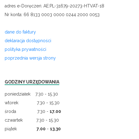
adres e-Doręczeń: AE:PL-31679-20273-HTVAT-18
Nr konta: 66 8133 0003 0000 0244 2000 0053
dane do faktury
deklaracja dostępności
polityka prywatności
poprzednia wersja strony
GODZINY URZĘDOWANIA
poniedziałek 7.30 - 15.30
wtorek 7.30 - 15.30
środa 7.30 -
17.00
czwartek 7.30 - 15.30
piątek
7.00
-
13.30