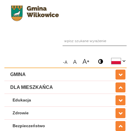
wpi
A+
A
-A
GMINA
DLA MIESZKAŃCA
Edukacja
Zdrowie
Bezpieczeństwo