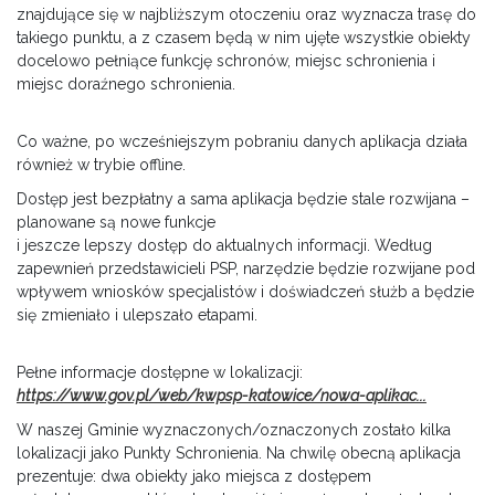
znajdujące się w najbliższym otoczeniu oraz wyznacza trasę do
takiego punktu, a z czasem będą w nim ujęte wszystkie obiekty
docelowo pełniące funkcję schronów, miejsc schronienia i
miejsc doraźnego schronienia.
Co ważne, po wcześniejszym pobraniu danych aplikacja działa
również w trybie offline.
Dostęp jest bezpłatny a sama aplikacja będzie stale rozwijana –
planowane są nowe funkcje
i jeszcze lepszy dostęp do aktualnych informacji. Według
zapewnień przedstawicieli PSP, narzędzie będzie rozwijane pod
wpływem wniosków specjalistów i doświadczeń służb a będzie
się zmieniało i ulepszało etapami.
Pełne informacje dostępne w lokalizacji:
https://www.gov.pl/web/kwpsp-katowice/nowa-aplikac...
W naszej Gminie wyznaczonych/oznaczonych zostało kilka
lokalizacji jako Punkty Schronienia. Na chwilę obecną aplikacja
prezentuje: dwa obiekty jako miejsca z dostępem