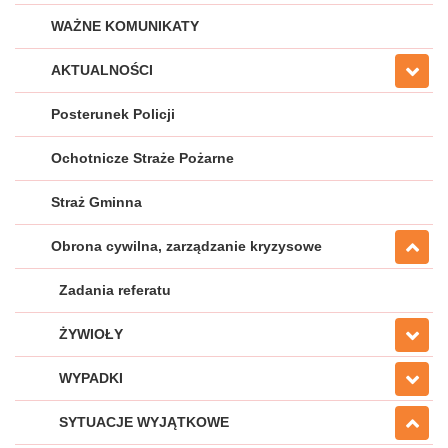
WAŻNE KOMUNIKATY
AKTUALNOŚCI
Posterunek Policji
Ochotnicze Straże Pożarne
Straż Gminna
Obrona cywilna, zarządzanie kryzysowe
Zadania referatu
ŻYWIOŁY
WYPADKI
SYTUACJE WYJĄTKOWE