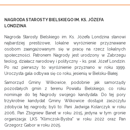
NAGRODA STAROSTY BIELSKIEGO IM. KS. JÓZEFA
LONDZINA
Nagroda Starosty Bielskiego im. Ks. Józefa Londzina stanowi
najbardziej prestiżowe, lokalne wyróżnienie przyznawane
osobom zaangażowanym się w pracę na rzecz lokalnych
społeczności. Patronem Nagrody jest urodzony w Zabrzegu
teolog, działacz narodowy i polityczny - ks. prał. Józef Londzin.
Po raz pierwszy to wyróżnienie przyznano w roku 1999.
Uroczysta gala odbywa się co roku, jesienią w Bielsku-Białej.
Samorząd Gminy Wilkowice, podobnie jak samorządy
pozostałych gmin z terenu Powiatu Bielskiego, co roku
nominuje do tej Nagrody swojego kandydata. Do tej pory
trzykrotnie kandydat Gminy Wilkowice dostąpił zaszczytu
zdobycia tej nagrody, byli to: Pani Jadwiga Kolarczyk w roku
2006, Pan Zbigniew Banet w roku 2015, jedyna w tym gronie
organizacja: LKS "Klimczok-Bystra" w roku 2022 oraz Pan
Grzegorz Gabor w roku 2025.