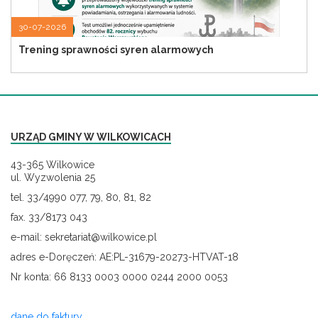
30-07-2026
Trening sprawności syren alarmowych
URZĄD GMINY W WILKOWICACH
43-365 Wilkowice
ul. Wyzwolenia 25
tel. 33/4990 077, 79, 80, 81, 82
fax. 33/8173 043
e-mail: sekretariat@wilkowice.pl
adres e-Doręczeń: AE:PL-31679-20273-HTVAT-18
Nr konta: 66 8133 0003 0000 0244 2000 0053
dane do faktury