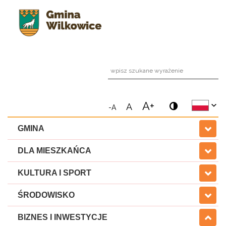
wpi
A+
A
-A
GMINA
DLA MIESZKAŃCA
KULTURA I SPORT
ŚRODOWISKO
BIZNES I INWESTYCJE