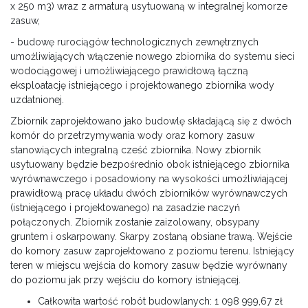
x 250 m3) wraz z armaturą usytuowaną w integralnej komorze
zasuw,
- budowę rurociągów technologicznych zewnętrznych
umożliwiających włączenie nowego zbiornika do systemu sieci
wodociągowej i umożliwiającego prawidłową łączną
eksploatację istniejącego i projektowanego zbiornika wody
uzdatnionej.
Zbiornik zaprojektowano jako budowlę składającą się z dwóch
komór do przetrzymywania wody oraz komory zasuw
stanowiących integralną cześć zbiornika. Nowy zbiornik
usytuowany będzie bezpośrednio obok istniejącego zbiornika
wyrównawczego i posadowiony na wysokości umożliwiającej
prawidłową pracę układu dwóch zbiorników wyrównawczych
(istniejącego i projektowanego) na zasadzie naczyń
połączonych. Zbiornik zostanie zaizolowany, obsypany
gruntem i oskarpowany. Skarpy zostaną obsiane trawą. Wejście
do komory zasuw zaprojektowano z poziomu terenu. Istniejący
teren w miejscu wejścia do komory zasuw będzie wyrównany
do poziomu jak przy wejściu do komory istniejącej.
Całkowita wartość robót budowlanych: 1 098 999,67 zł