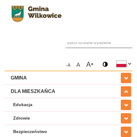
wpi
A+
A
-A
GMINA
DLA MIESZKAŃCA
Edukacja
Zdrowie
Bezpieczeństwo