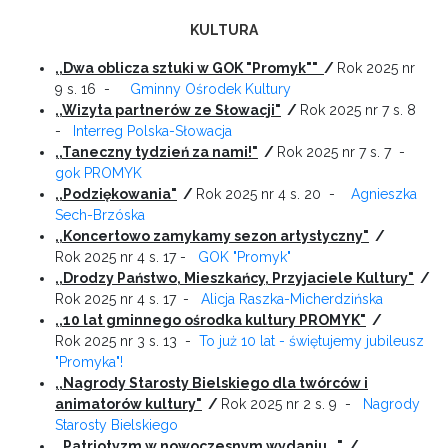
KULTURA
,,Dwa oblicza sztuki w GOK "Promyk""
/
Rok 2025 nr
9 s. 16 -
Gminny Ośrodek Kultury
,,Wizyta partnerów ze Słowacji"
/
Rok 2025 nr 7 s. 8
-
Interreg Polska-Słowacja
,,Taneczny tydzień za nami!"
/
Rok 2025 nr 7 s. 7 -
gok PROMYK
,,Podziękowania"
/
Rok 2025 nr 4 s. 20 -
Agnieszka
Sech-Brzóska
,,Koncertowo zamykamy sezon artystyczny"
/
Rok 2025 nr 4 s. 17 -
GOK "Promyk"
,,Drodzy Państwo, Mieszkańcy, Przyjaciele Kultury"
/
Rok 2025 nr 4 s. 17
-
Alicja Raszka-Micherdzińska
,,10 lat gminnego ośrodka kultury PROMYK"
/
Rok 2025 nr 3 s. 13 -
To już 10 lat - świętujemy jubileusz
"Promyka"!
,,Nagrody Starosty Bielskiego dla twórców i
animatorów kultury"
/
Rok 2025 nr 2 s. 9 -
Nagrody
Starosty Bielskiego
,,Patriotyzm w nowoczesnym wydaniu..."
/