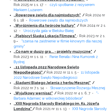
Rok 2025 nr 1 s. 17 -
czyli spotkanie z reżyserem
Markiem Luzarem
,,Rowerowe święto dla najmłodszych"
/
Rok 2024 nr
6 s. 18
-
Rowerowe święto dla najmłodszych
,,Wyróżnienia dla twórców kultury"
/
Rok 2024 nr 2 s.
12 -
Uroczysta gala w Bielsku-Białej
,,Plebiscyt Śląska Lokacja Filmowa"
- Rok 2023 nr 2 s.
9
-
"szansa na zaistnienie w filmie kinowym dla naszej
gminy"
,,Co nam w duszy gra... - projekty muzyczne"
/
Rok 2023 nr 1 s. 11 -
Panie Renata i Nina Kumorek z
Bystrej
,,11 listopada 2022 Narodowe Święto
Niepodległości"
/
Rok 2022 nr 11 s. 5 -
11 listopada
2022 Narodowe Święto Niepodległości
,,Śladami Białego Jelenia z herbu Mesznej"
/
Rok 2022 nr 7 s. 14 -
Stowarzyszenie Rozwoju Mesznej
,,Wyjątkowy wernisaż"
/
Rok 2022 nr 4 s. 6, 7
-
"-
Barbara Adamiec w wilkowickiej bibliotece"
,,XXII Nagroda Starosty Bielskiego im. Ks. Józefa
Londzina"
/
Rok 2021 nr 11 s. 13 -
XXII Nagroda Starosty