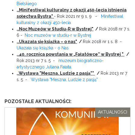
Bielskiego
,,Minifestiwal kulturalny z okazji 450-lecia istnienia
sołectwa Bystra"
- Rok 2021 nr 9 s. 9
-
Minifestiwal
kulturalny z okazji 450-lecia
,,Noc Muzeów w Studiu-R w Bystrej"
/
Rok 2018 nr 7 s.
6 -
Noc muzeów w studiu-r w Bystrej
,,Ukazała się książka – o nas"
/
Rok 2018 nr 1 s. 8 -
Ukazała się książka - o Nas
,,40. rocznica powstania w „Fałatówce” w Bystrej "
/
Rok 2013 nr 7 s. 5 -
muzeum biograficzno-
artystycznego Juliana Fałata
,,Wystawa "Meszna. Ludzie z pasją""
/
Rok 2013 nr 7
s. 5 -
Wystawa "Meszna. Ludzie z pasją"
POZOSTAŁE AKTUALNOŚCI:
AKTUALNOŚCI