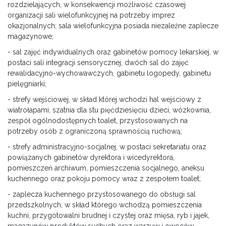
rozdzielających, w konsekwencji możliwość czasowej
organizacji sali wielofunkcyjnej na potrzeby imprez
okazjonalnych; sala wielofunkcyjna posiada niezależne zaplecze
magazynowe;
- sal zajęć indywidualnych oraz gabinetów pomocy lekarskiej, w
postaci sali integracji sensorycznej, dwóch sal do zajęć
rewalidacyjno-wychowawczych, gabinetu logopedy, gabinetu
pielęgniarki;
- strefy wejściowej, w skład której wchodzi hal wejściowy z
wiatrołapami, szatnia dla stu pięćdziesięciu dzieci, wózkownia,
zespół ogólnodostępnych toalet, przystosowanych na
potrzeby osób z ograniczoną sprawnością ruchową;
- strefy administracyjno-socjalnej, w postaci sekretariatu oraz
powiązanych gabinetów dyrektora i wicedyrektora,
pomieszczeń archiwum, pomieszczenia socjalnego, aneksu
kuchennego oraz pokoju pomocy wraz z zespołem toalet;
- zaplecza kuchennego przystosowanego do obsługi sal
przedszkolnych, w skład którego wchodzą pomieszczenia
kuchni, przygotowalni brudnej i czystej oraz mięsa, ryb i jajek,