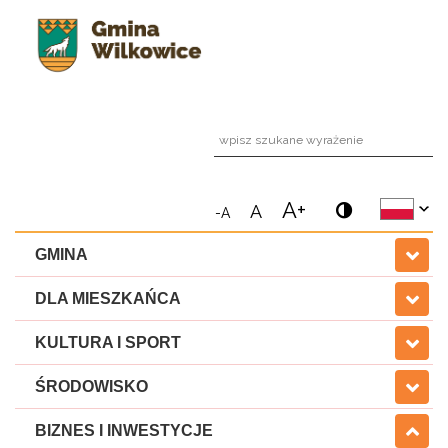
wpi
A+
A
-A
GMINA
DLA MIESZKAŃCA
KULTURA I SPORT
ŚRODOWISKO
BIZNES I INWESTYCJE