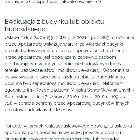
możliwości (transportowe, zakwaterowanie, itd.)
Ewakuacja z budynku lub obiektu
budowlanego:
Ustawa z dnia 24.08.1991 r. (Dz.U. z 2021 r. poz. 869) o ochronie
przeciwpożarowej wskazuje w art. 4, że właściciel budynku,
obiektu budowlanego lub terenu, zapewniając ich ochronę
przeciwpożarową, jest obowiązany zapewnić osobom
przebywającym w budynku, obiekcie budowlanym lub na
terenie, bezpieczeństwo i możliwość ewakuacji. Wspomniana
ustawa wskazuje także, że z każdego obiektu budowlanego
powinna być zapewniona możliwość ewakuacji. Natomiast
zgodnie z § 17 Rozporządzenia Ministra Spraw Wewnętrznych i
Administracji z dnia 7 czerwca 2010 r. (Dz.U. 2010 nr 109 poz.
719) w sprawie ochrony przeciwpożarowej budynków, innych
obiektów budowlanych i terenów:
Ponadto, w ramach realizacji ustawowego obowiązku ustalenia
sposobów postępowania na wypadek powstania pożaru i
innego miejscowego zagrożenia właściciel lub zarządca