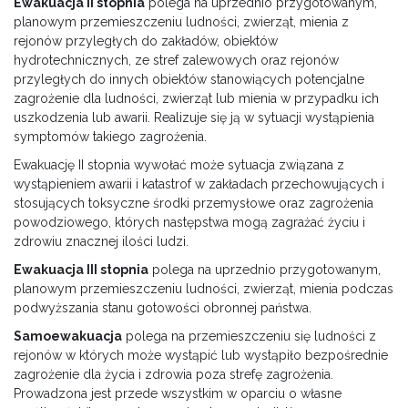
Ewakuacja II stopnia
polega na uprzednio przygotowanym,
planowym przemieszczeniu ludności, zwierząt, mienia z
rejonów przyległych do zakładów, obiektów
hydrotechnicznych, ze stref zalewowych oraz rejonów
przyległych do innych obiektów stanowiących potencjalne
zagrożenie dla ludności, zwierząt lub mienia w przypadku ich
uszkodzenia lub awarii. Realizuje się ją w sytuacji wystąpienia
symptomów takiego zagrożenia.
Ewakuację II stopnia
wywołać może sytuacja związana z
wystąpieniem awarii i katastrof w zakładach przechowujących i
stosujących toksyczne środki przemysłowe oraz zagrożenia
powodziowego, których następstwa mogą zagrażać życiu i
zdrowiu znacznej ilości ludzi.
Ewakuacja III stopnia
polega na uprzednio przygotowanym,
planowym przemieszczeniu ludności, zwierząt, mienia podczas
podwyższania stanu gotowości obronnej państwa.
Samoewakuacja
polega na przemieszczeniu się ludności z
rejonów w których może wystąpić lub wystąpiło bezpośrednie
zagrożenie dla życia i zdrowia poza strefę zagrożenia.
Prowadzona jest przede wszystkim w oparciu o własne