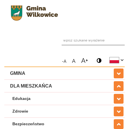
wpi
A+
A
-A
GMINA
DLA MIESZKAŃCA
Edukacja
Zdrowie
Bezpieczeństwo