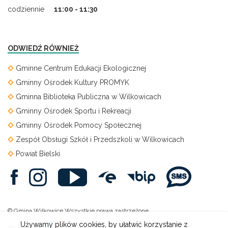
codziennie
11:00 - 11:30
ODWIEDŹ RÓWNIEŻ
Gminne Centrum Edukacji Ekologicznej
Gminny Ośrodek Kultury PROMYK
Gminna Biblioteka Publiczna w Wilkowicach
Gminny Ośrodek Sportu i Rekreacji
Gminny Ośrodek Pomocy Społecznej
Zespół Obsługi Szkół i Przedszkoli w Wilkowicach
Powiat Bielski
© Gmina Wilkowice Wszystkie prawa zastrzeżone.
Używamy plików cookies, by ułatwić korzystanie z
Wykonanie:
ESC SA
-
Aplikacje i strony internetowe