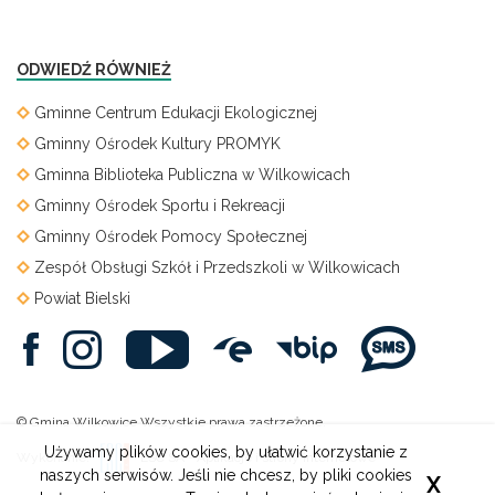
ODWIEDŹ RÓWNIEŻ
Gminne Centrum Edukacji Ekologicznej
Gminny Ośrodek Kultury PROMYK
Gminna Biblioteka Publiczna w Wilkowicach
Gminny Ośrodek Sportu i Rekreacji
Gminny Ośrodek Pomocy Społecznej
Zespół Obsługi Szkół i Przedszkoli w Wilkowicach
Powiat Bielski
© Gmina Wilkowice Wszystkie prawa zastrzeżone.
Używamy plików cookies, by ułatwić korzystanie z
Wykonanie:
ESC SA
-
Aplikacje i strony internetowe
naszych serwisów. Jeśli nie chcesz, by pliki cookies
X