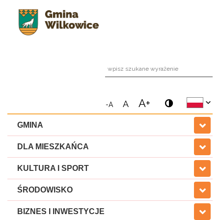
wpi
A+
A
-A
GMINA
DLA MIESZKAŃCA
KULTURA I SPORT
ŚRODOWISKO
BIZNES I INWESTYCJE