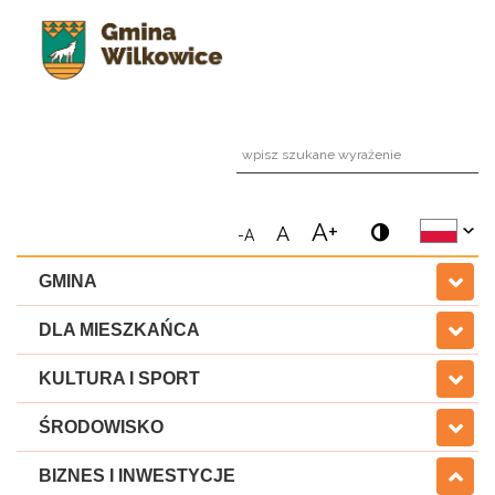
wpi
A+
A
-A
GMINA
DLA MIESZKAŃCA
KULTURA I SPORT
ŚRODOWISKO
BIZNES I INWESTYCJE