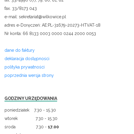
tel. 33/4990 077, 79, 80, 81, 82
fax. 33/8173 043
e-mail: sekretariat@wilkowice.pl
adres e-Doręczeń: AE:PL-31679-20273-HTVAT-18
Nr konta: 66 8133 0003 0000 0244 2000 0053
dane do faktury
deklaracja dostępności
polityka prywatności
poprzednia wersja strony
GODZINY URZĘDOWANIA
poniedziałek 7.30 - 15.30
wtorek 7.30 - 15.30
środa 7.30 -
17.00