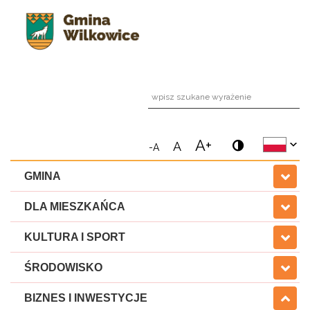
wpi
A+
A
-A
GMINA
DLA MIESZKAŃCA
KULTURA I SPORT
ŚRODOWISKO
BIZNES I INWESTYCJE