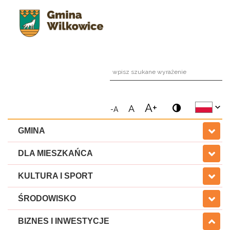
wpi
A+
A
-A
GMINA
DLA MIESZKAŃCA
KULTURA I SPORT
ŚRODOWISKO
BIZNES I INWESTYCJE