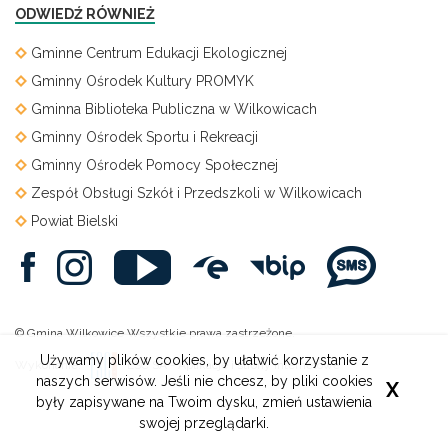
ODWIEDŹ RÓWNIEŻ
Gminne Centrum Edukacji Ekologicznej
Gminny Ośrodek Kultury PROMYK
Gminna Biblioteka Publiczna w Wilkowicach
Gminny Ośrodek Sportu i Rekreacji
Gminny Ośrodek Pomocy Społecznej
Zespół Obsługi Szkół i Przedszkoli w Wilkowicach
Powiat Bielski
© Gmina Wilkowice Wszystkie prawa zastrzeżone.
Używamy plików cookies, by ułatwić korzystanie z
Wykonanie:
ESC SA
-
Aplikacje i strony internetowe
naszych serwisów. Jeśli nie chcesz, by pliki cookies
X
były zapisywane na Twoim dysku, zmień ustawienia
swojej przeglądarki.