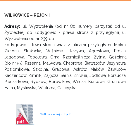
WILKOWICE – REJON I
Adresy:
ul. Wyzwolenia (od nr 80 numery parzyste) od ul.
Żywieckiej do Łodygowic - prawa strona z przyległymi, ul.
Wyzwolenia od nr 239 do
Łodygowic - lewa strona wraz z ulicami przyległymi: Mokra,
Zielona, Strażacka, Wiśniowa, Krzywa, Agrestowa, Prosta,
Jagodowa, Topolowa, Orna, Rzemieślnicza, Żytnia, Gościnna
(do nr 57), Pszenna, Malwowa, Chabrowa, Bławatków, Jeżynowa,
Poziomkowa, Szkolna, Grabowa, Astrów, Maków, Zawilców,
Kaczeńców, Zimnik, Zajęcza, Sarnia, Żniwna, Jodłowa, Borsucza,
Pieczarkowa, Rydzów, Borowików, Wilcza, Kurkowa, Gruntowa,
Halna, Myśliwska, Wietrzna, Galicyjska.
Wilkowice rejon I.pdf