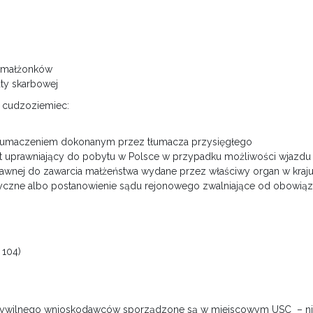
 małżonków
ty skarbowej
 cudzoziemiec:
 tłumaczeniem dokonanym przez tłumacza przysięgłego
t uprawniający do pobytu w Polsce w przypadku możliwości wjazd
rawnej do zawarcia małżeństwa wydane przez właściwy organ w kraj
yczne albo postanowienie sądu rejonowego zwalniające od obowiąz
 104)
 cywilnego wnioskodawców sporządzone są w miejscowym USC – n