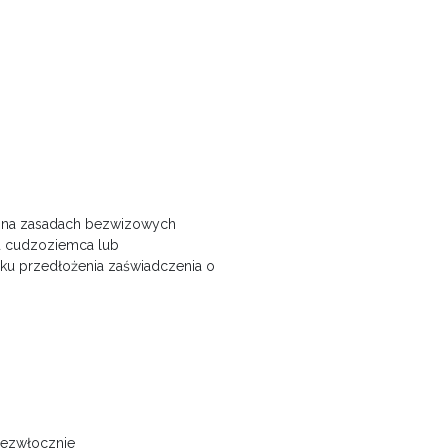
u na zasadach bezwizowych
u cudzoziemca lub
ku przedłożenia zaświadczenia o
iezwłocznie