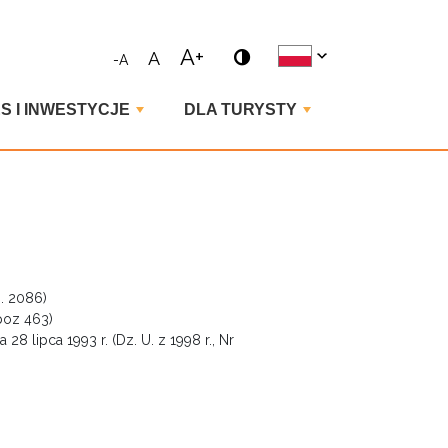
ne wyrażenie i naciśnij enter
A+
A
-A
S I INWESTYCJE
DLA TURYSTY
z. 2086)
 poz 463)
 lipca 1993 r. (Dz. U. z 1998 r., Nr