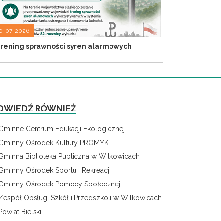
0-07-2026
rening sprawności syren alarmowych
DWIEDŹ RÓWNIEŻ
Gminne Centrum Edukacji Ekologicznej
Gminny Ośrodek Kultury PROMYK
Gminna Biblioteka Publiczna w Wilkowicach
Gminny Ośrodek Sportu i Rekreacji
Gminny Ośrodek Pomocy Społecznej
Zespół Obsługi Szkół i Przedszkoli w Wilkowicach
Powiat Bielski