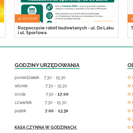
31-07-2026
3
Rozpoczęcie robót budowlanych - ul. Do Laku
T
i ul. Sportowa
GODZINY URZĘDOWANIA
O
poniedziałek 7.30 - 15.30
wtorek 7.30 - 15.30
środa 7.30 -
17.00
czwartek 7.30 - 15.30
piątek
7.00
-
13.30
KASA CZYNNA W GODZINACH: