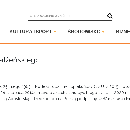
wpisz szuka
KULTURA I SPORT
ŚRODOWISKO
BIZNE
ałżeńskiego
dnia 25 lutego 1963 r. Kodeks rodzinny i opiekuńczy (Dz.U. z 2019 r. po
ia 28 listopada 2014r. Prawo o aktach stanu cywilnego (Dz.U. z 2020 r.
licą Apostolską i Rzeczpospolitą Polską podpisany w Warszawie dnia 28