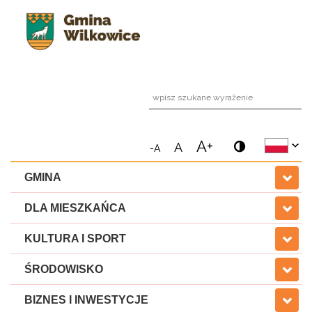
wpi
A+
A
-A
GMINA
DLA MIESZKAŃCA
KULTURA I SPORT
ŚRODOWISKO
BIZNES I INWESTYCJE