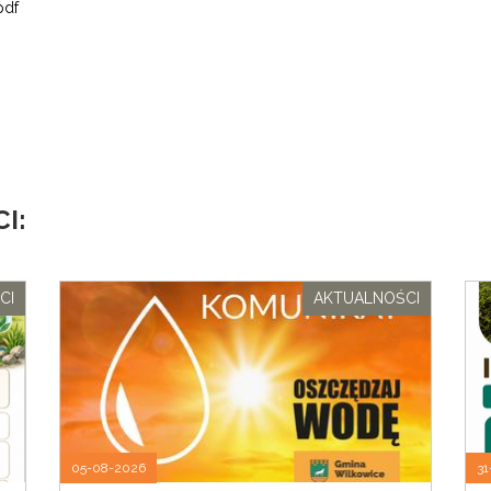
pdf
I:
CI
AKTUALNOŚCI
05-08-2026
31