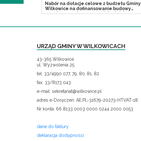
Nabór na dotacje celowe z budżetu Gminy
Wilkowice na dofinansowanie budowy
przydomowych oczyszczalni ścieków
URZĄD GMINY W WILKOWICACH
43-365 Wilkowice
ul. Wyzwolenia 25
tel. 33/4990 077, 79, 80, 81, 82
fax. 33/8173 043
e-mail: sekretariat@wilkowice.pl
adres e-Doręczeń: AE:PL-31679-20273-HTVAT-18
Nr konta: 66 8133 0003 0000 0244 2000 0053
dane do faktury
deklaracja dostępności