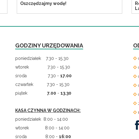
Oszczędzajmy wodę!
R
L
GODZINY URZĘDOWANIA
O
poniedziałek 7.30 - 15.30
wtorek 7.30 - 15.30
środa 7.30 -
17.00
czwartek 7.30 - 15.30
piątek
7.00
-
13.30
KASA CZYNNA W GODZINACH:
poniedziałek 8:00 - 14:00
wtorek 8:00 - 14:00
środa 8:00 -
16:00