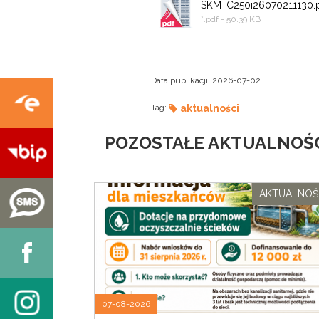
SKM_C250i26070211130.
*.pdf - 50.39 KB
Data publikacji:
2026-07-02
Tag:
aktualności
POZOSTAŁE AKTUALNOŚC
AKTUALNOŚ
07-08-2026