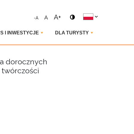
ne wyrażenie i naciśnij enter
A+
A
-A
S I INWESTYCJE
DLA TURYSTY
ia dorocznych
 twórczości